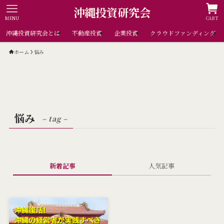
沖縄投資研究会
MENU
CART
沖縄投資研究会とは
不動産投資
企業投資
クラウドファンディング
ホーム
悩み
悩み
– tag –
新着記事
人気記事