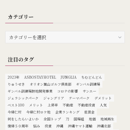
カテゴリー
カ
テ
ゴ
リ
注目のタグ
ー
2023年
ASBOSTAYHOTEL
JUNGLIA
ちむどんどん
りゅうせき
オリオン嵐山ゴルフ倶楽部
ギンバル訓練場
ギンバル訓練場跡地開発事業
コロナの影響
サンエー
ジェラシックパーク
ジャングリア
テーマパーク
デメリット
ベスト100
メリット
上昇率
不動産
不動産投資
人気
今帰仁村
今帰仁村ロケ地
企業ランキング
低賃金
何をしたらいよいか
全国トップ
刀
国場組
地価
地域再生
復帰５０周年
悩み
投資
沖縄
沖縄ヤマト運輸
沖縄北部